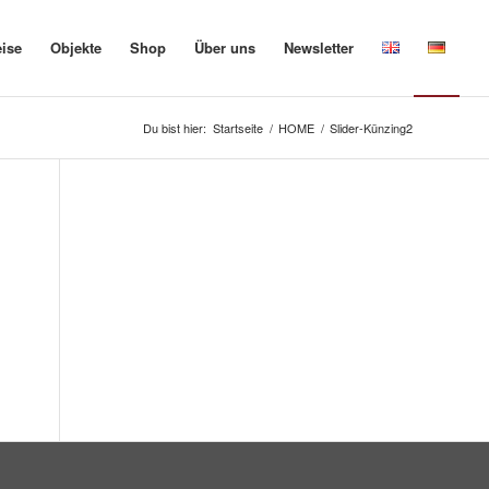
eise
Objekte
Shop
Über uns
Newsletter
Du bist hier:
Startseite
/
HOME
/
Slider-Künzing2