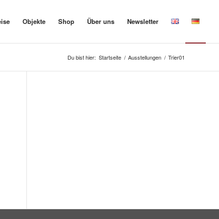
eise
Objekte
Shop
Über uns
Newsletter
Du bist hier:
Startseite
/
Ausstellungen
/
Trier01