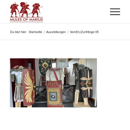
Du bist hier:
Startseite
/
Ausstellungen
/
VomErzZurKlinge 05