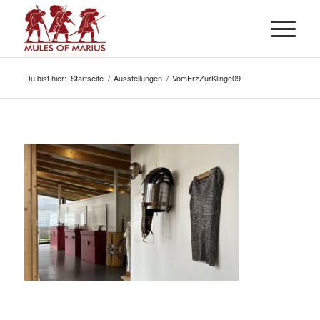
Du bist hier:
Startseite
/
Ausstellungen
/
VomErzZurKlinge09